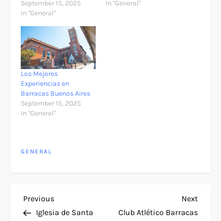
September 15, 2025
In "General"
In "General"
Los Mejores
Experiencias en
Barracas Buenos Aires
September 15, 2025
In "General"
GENERAL
P
Previous
Next
Previous
Next
Post
Post
Iglesia de Santa
Club Atlético Barracas