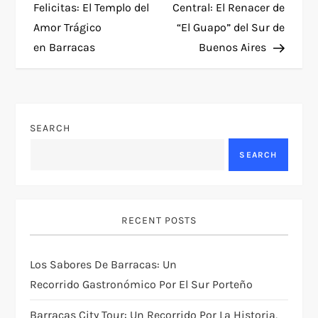
o
Felicitas: El Templo del
Central: El Renacer de
Amor Trágico
“El Guapo” del Sur de
s
en Barracas
Buenos Aires
t
n
SEARCH
a
SEARCH
v
i
RECENT POSTS
g
Los Sabores De Barracas: Un
a
Recorrido Gastronómico Por El Sur Porteño
t
Barracas City Tour: Un Recorrido Por La Historia,