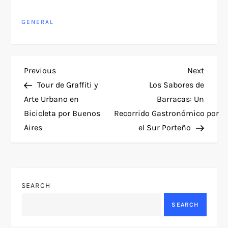
GENERAL
P
Previous
Next
Previous
Next
Post
Post
Tour de Graffiti y
Los Sabores de
o
Arte Urbano en
Barracas: Un
Bicicleta por Buenos
Recorrido Gastronómico por
s
Aires
el Sur Porteño
t
n
SEARCH
a
SEARCH
v